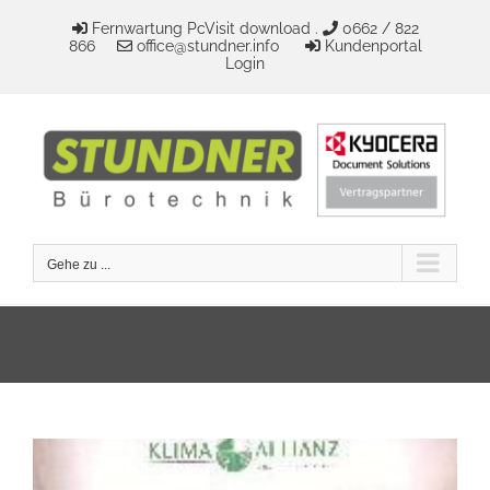
Zum
Fernwartung PcVisit download .
0662 / 822
Inhalt
866
office@stundner.info
Kundenportal
springen
Login
Gehe zu ...